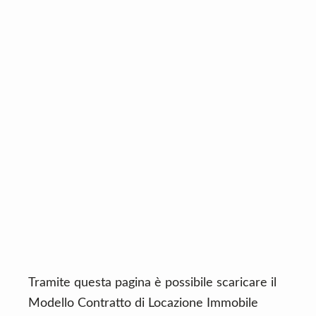
n
d
t
e
b
a
r
Tramite questa pagina è possibile scaricare il
Modello Contratto di Locazione Immobile