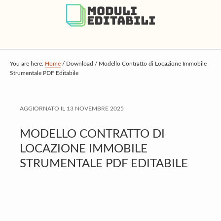
S
S
S
k
k
k
i
i
i
p
p
p
t
t
t
You are here:
Home
/
Download
/
Modello Contratto di Locazione Immobile
Strumentale PDF Editabile
o
o
o
m
p
f
a
r
o
AGGIORNATO IL
13 NOVEMBRE 2025
i
i
o
MODELLO CONTRATTO DI
n
m
t
LOCAZIONE IMMOBILE
c
a
e
STRUMENTALE PDF EDITABILE
o
r
r
n
y
t
s
e
i