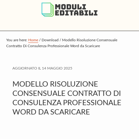
S
S
S
k
k
k
i
i
i
p
p
p
t
t
t
You are here:
Home
/
Download
/
Modello Risoluzione Consensuale
Contratto Di Consulenza Professionale Word da Scaricare
o
o
o
m
p
f
a
r
o
AGGIORNATO IL
14 MAGGIO 2025
i
i
o
MODELLO RISOLUZIONE
n
m
t
CONSENSUALE CONTRATTO DI
c
a
e
CONSULENZA PROFESSIONALE
o
r
r
WORD DA SCARICARE
n
y
t
s
e
i