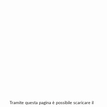
n
d
t
e
b
a
r
Tramite questa pagina è possibile scaricare il