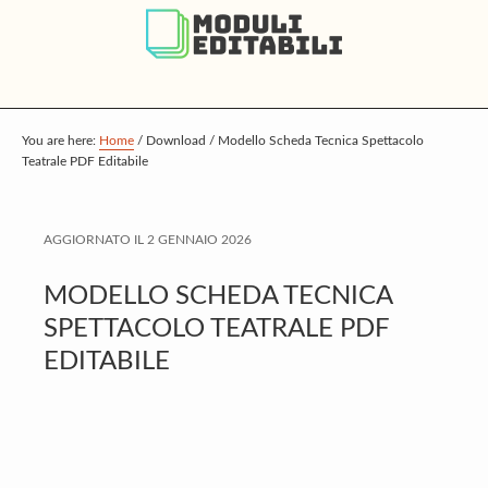
S
S
S
k
k
k
i
i
i
p
p
p
t
t
t
You are here:
Home
/
Download
/
Modello Scheda Tecnica Spettacolo
Teatrale PDF Editabile
o
o
o
m
p
f
a
r
o
AGGIORNATO IL
2 GENNAIO 2026
i
i
o
MODELLO SCHEDA TECNICA
n
m
t
SPETTACOLO TEATRALE PDF
c
a
e
EDITABILE
o
r
r
n
y
t
s
e
i