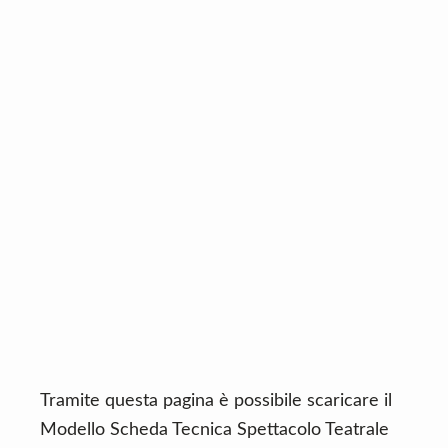
n
d
t
e
b
a
r
Tramite questa pagina è possibile scaricare il
Modello Scheda Tecnica Spettacolo Teatrale