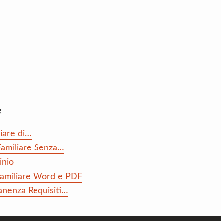
e
liare di…
Familiare Senza…
inio
 Familiare Word e PDF
anenza Requisiti…