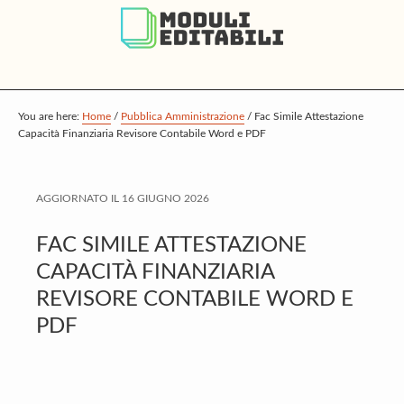
S
S
S
k
k
k
i
i
i
p
p
p
t
t
t
You are here:
Home
/
Pubblica Amministrazione
/
Fac Simile Attestazione
Capacità Finanziaria Revisore Contabile Word e PDF
o
o
o
m
p
f
a
r
o
AGGIORNATO IL
16 GIUGNO 2026
i
i
o
FAC SIMILE ATTESTAZIONE
n
m
t
CAPACITÀ FINANZIARIA
c
a
e
REVISORE CONTABILE WORD E
o
r
r
PDF
n
y
t
s
e
i