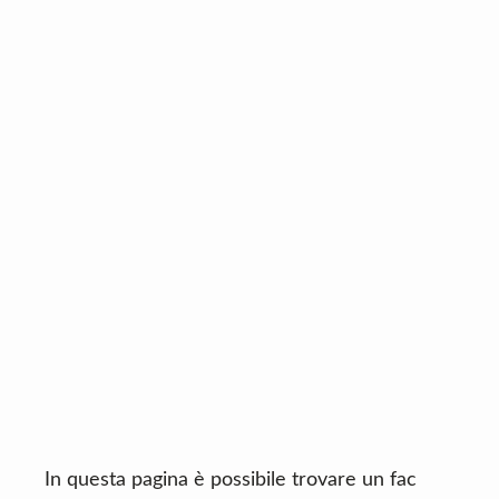
n
d
t
e
b
a
r
In questa pagina è possibile trovare un fac