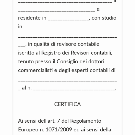
_______________________________________ il
________________________________ e
residente in _________________, con studio
in
_________________________________________
___, in qualità di revisore contabile
iscritto al Registro dei Revisori contabili,
tenuto presso il Consiglio dei dottori
commercialisti e degli esperti contabili di
_________________________________________
_ al n. __________________________________,
CERTIFICA
Ai sensi dell’art. 7 del Regolamento
Europeo n. 1071/2009 ed ai sensi della