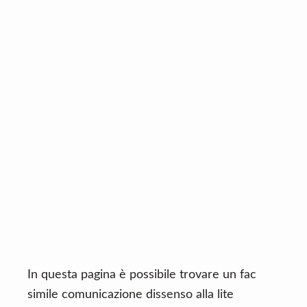
n
d
t
e
b
a
r
In questa pagina è possibile trovare un fac
simile comunicazione dissenso alla lite