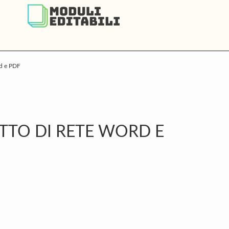
rd e PDF
P
S
TTO DI RETE WORD E