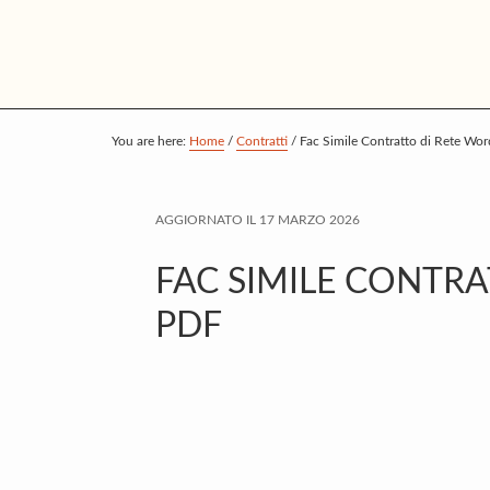
S
S
S
k
k
k
i
i
i
p
p
p
t
t
t
You are here:
Home
/
Contratti
/
Fac Simile Contratto di Rete Wo
o
o
o
m
p
f
AGGIORNATO IL
17 MARZO 2026
a
r
o
i
i
o
FAC SIMILE CONTRA
n
m
t
PDF
c
a
e
o
r
r
n
y
t
s
e
i