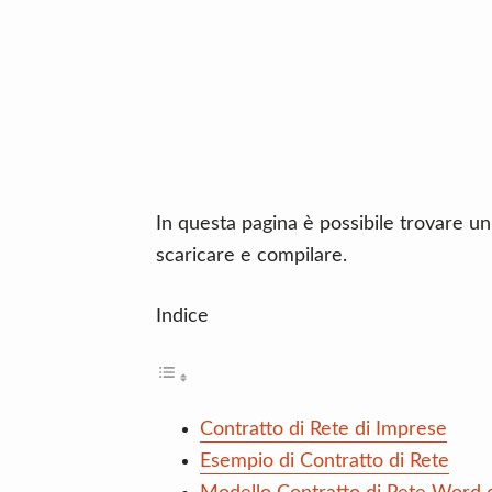
n
d
t
e
b
a
r
In questa pagina è possibile trovare u
scaricare e compilare.
Indice
Contratto di Rete di Imprese
Esempio di Contratto di Rete