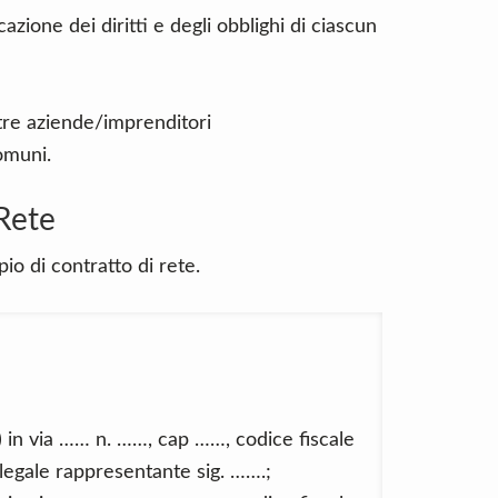
azione dei diritti e degli obblighi di ciascun
ltre aziende/imprenditori
comuni.
Rete
io di contratto di rete.
 in via …… n. ……, cap ……, codice fiscale
egale rappresentante sig. …….;