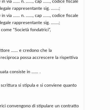
 in via …… n. ……, cap ……, codice fiscale
egale rappresentante sig. …….;
 in via …… n. ……, cap ……, codice fiscale
egale rappresentante sig. …….;
 come “Società fondatrici”,
settore …… e credono che la
 reciproca possa accrescere la rispettiva
duata consiste in …… .
scrittura si stipula e si conviene quanto
ici convengono di stipulare un contratto