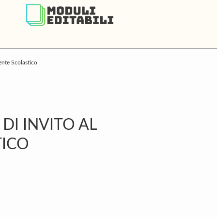
gente Scolastico
P
S
 DI INVITO AL
TICO