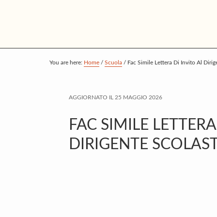
S
S
S
k
k
k
i
i
i
p
p
p
t
t
t
You are here:
Home
/
Scuola
/
Fac Simile Lettera Di Invito Al Diri
o
o
o
m
p
f
AGGIORNATO IL
25 MAGGIO 2026
a
r
o
i
i
o
FAC SIMILE LETTERA
n
m
t
DIRIGENTE SCOLAS
c
a
e
o
r
r
n
y
t
s
e
i