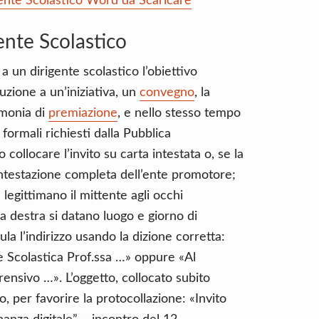
gente Scolastico Word da Scaricare
gente Scolastico
a un dirigente scolastico l’obiettivo
tuzione a un’iniziativa, un
convegno
, la
imonia di
premiazione
, e nello stesso tempo
i formali richiesti dalla Pubblica
ollocare l’invito su carta intestata o, se la
’intestazione completa dell’ente promotore;
e legittimano il mittente agli occhi
 a destra si datano luogo e giorno di
ula l’indirizzo usando la dizione corretta:
te Scolastica Prof.ssa …» oppure «Al
rensivo …». L’oggetto, collocato subito
, per favorire la protocollazione: «Invito