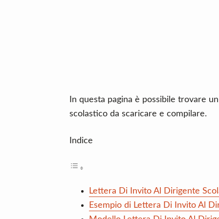
n
d
t
e
b
a
r
In questa pagina è possibile trovare un f
scolastico da scaricare e compilare.
Indice
Lettera Di Invito Al Dirigente Sco
Esempio di Lettera Di Invito Al Di