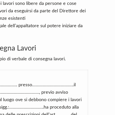
i lavori sono libere da persone e cose
avori da eseguirsi da parte del Direttore dei
enze esistenti
ale dell’appaltatore sul potere iniziare da
egna Lavori
io di verbale di consegna lavori.
…………….. presso……………………………..il
i……………………………………, previo avviso
ul luogo ove si debbono compiere i lavori
dei sigg.:………………………..ha proceduto alla
a delle prescrizioni dell’art………… del