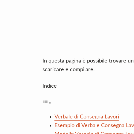
n
d
t
e
b
a
r
In questa pagina è possibile trovare un
scaricare e compilare.
Indice
Verbale di Consegna Lavori
Esempio di Verbale Consegna Lav