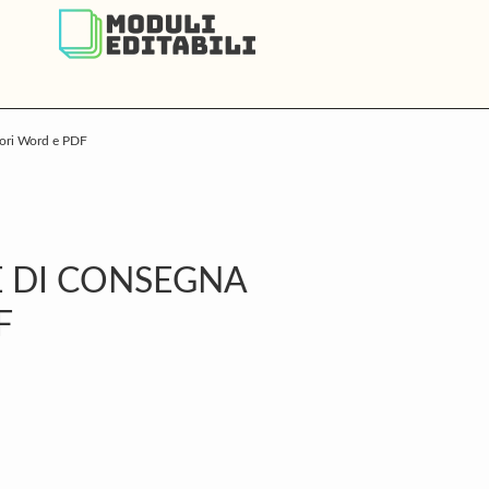
vori Word e PDF
P
S
E DI CONSEGNA
F