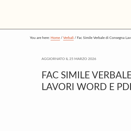
S
S
S
k
k
k
i
i
i
p
p
p
t
t
t
You are here:
Home
/
Verbali
/
Fac Simile Verbale di Consegna La
o
o
o
m
p
f
AGGIORNATO IL
25 MARZO 2026
a
r
o
i
i
o
FAC SIMILE VERBAL
n
m
t
LAVORI WORD E PD
c
a
e
o
r
r
n
y
t
s
e
i