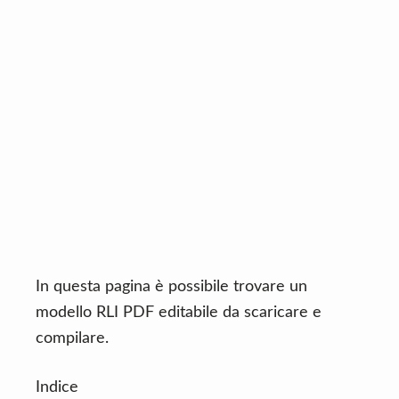
n
d
t
e
b
a
r
In questa pagina è possibile trovare un
modello RLI PDF editabile da scaricare e
compilare.
Indice