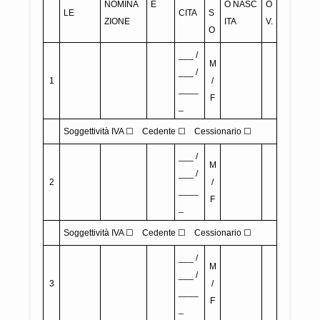
NOMINA
E
O NASC
O
LE
CITA
S
ZIONE
ITA
V.
O
___ /
M
___ /
1
/
____
F
_
Soggettività IVA ☐ Cedente ☐ Cessionario ☐
___ /
M
___ /
2
/
____
F
_
Soggettività IVA ☐ Cedente ☐ Cessionario ☐
___ /
M
___ /
3
/
____
F
_