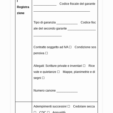
I
_____________ Codice fiscale del garante
Registra
________________________________
zione
Tipo di garanzia ____________ Codice fisc
ale del secondo garante ________________
________________
Contratto soggetto ad IVA ☐ Condizione sos
pensiva ☐
Allegati: Scritture private e inventari ☐ Rice
vute e quietanze ☐ Mappe, planimetrie e di
segni ☐
Numero canone ____________
Adempimenti successivi ☐ Cedolare secca
☐ CDC ☐ Annualità ______