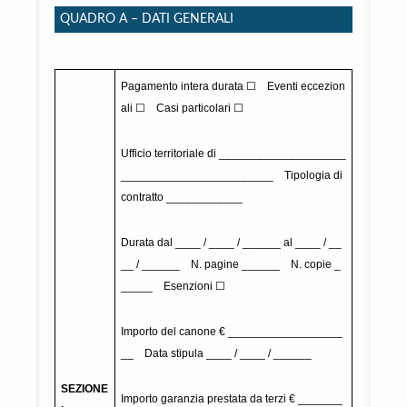
QUADRO A – DATI GENERALI
Pagamento intera durata ☐ Eventi eccezion
ali ☐ Casi particolari ☐
Ufficio territoriale di ____________________
________________________ Tipologia di
contratto ____________
Durata dal ____ / ____ / ______ al ____ / __
__ / ______ N. pagine ______ N. copie _
_____ Esenzioni ☐
Importo del canone € __________________
__ Data stipula ____ / ____ / ______
SEZIONE
Importo garanzia prestata da terzi € _______