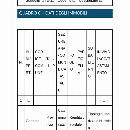
Soggettività IVA ☐ Cedente ☐ Cessionario ☐
QUADRO C – DATI DEGLI IMMOBILI
SEZ.
URB
ANA
SU
IM
COD
PAR
IN VIA D
/ CO
FO
BA
M./
ICE
T/
I/
TIC
I ACCAT
N.
MUN
GL
LTE
PE
COM
U
P
ELL
ASTAM
E CA
IO
RN
RT.
UNE
A
ENTO
TAS
O
TAL
E
1
☐
☐
Cate
Tipologia, indi
Provi
goria
Rendita c
Comune
rizzo e N. civic
ncia
cata
atastale
o