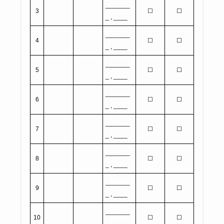
_______
3
☐
☐
_ , ____
_______
4
☐
☐
_ , ____
_______
5
☐
☐
_ , ____
_______
6
☐
☐
_ , ____
_______
7
☐
☐
_ , ____
_______
8
☐
☐
_ , ____
_______
9
☐
☐
_ , ____
_______
10
☐
☐
_ , ____