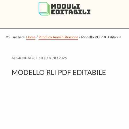
S
S
S
k
k
k
i
i
i
p
p
p
t
t
t
You are here:
Home
/
Pubblica Amministrazione
/
Modello RLI PDF Editabile
o
o
o
m
p
f
AGGIORNATO IL
10 GIUGNO 2026
a
r
o
i
i
o
MODELLO RLI PDF EDITABILE
n
m
t
c
a
e
o
r
r
n
y
t
s
e
i