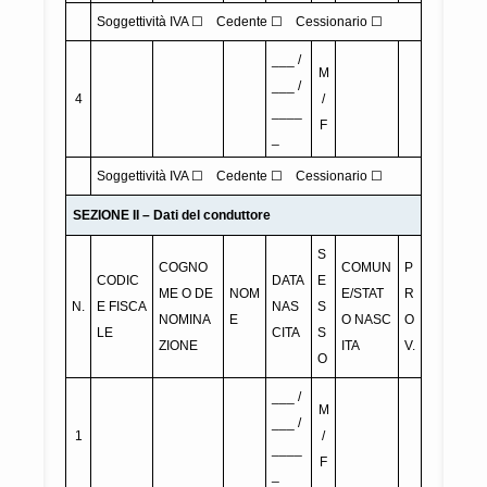
Soggettività IVA ☐ Cedente ☐ Cessionario ☐
___ /
M
___ /
4
/
____
F
_
Soggettività IVA ☐ Cedente ☐ Cessionario ☐
SEZIONE II – Dati del conduttore
S
COGNO
COMUN
P
CODIC
DATA
E
ME O DE
NOM
E/STAT
R
N.
E FISCA
NAS
S
NOMINA
E
O NASC
O
LE
CITA
S
ZIONE
ITA
V.
O
___ /
M
___ /
1
/
____
F
_