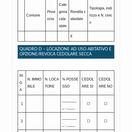
Cate
Tipologia, indi
Provi
goria
Rendita c
Comune
rizzo e N. civic
ncia
cata
atastale
o
stale
€
QUADRO D – LOCAZIONE AD USO ABITATIVO E
OPZIONE/REVOCA CEDOLARE SECCA
RI
N. IMMO
N. LOCA
% POSSE
CEDOL
CEDOL
G
BILE
TORE
SSO
ARE SI
ARE NO
A
_______
1
☐
☐
_ , ____
_______
2
☐
☐
_ , ____