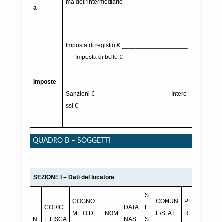
ma dell’intermediario __________________
a
__________________________
Imposta di registro € ___________________
_ Imposta di bollo € __________________
__
Imposte
Sanzioni € ____________________ Intere
ssi € ____________________
QUADRO B – SOGGETTI
SEZIONE I – Dati del locatore
S
COGNO
COMUN
P
CODIC
DATA
E
ME O DE
NOM
E/STAT
R
N.
E FISCA
NAS
S