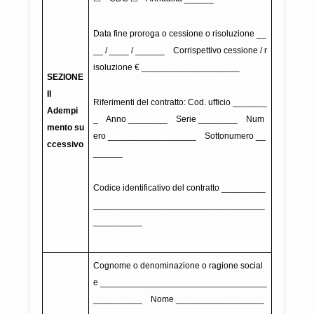
Data fine proroga o cessione o risoluzione __
__ / ____ / ______ Corrispettivo cessione / r
isoluzione € ____________________
SEZIONE
II
Riferimenti del contratto: Cod. ufficio _______
Adempi
_ Anno ________ Serie ________ Num
mento su
ero __________________ Sottonumero __
ccessivo
______
Codice identificativo del contratto _________
___________________________________
__________
Cognome o denominazione o ragione social
e __________________________________
__________ Nome __________________