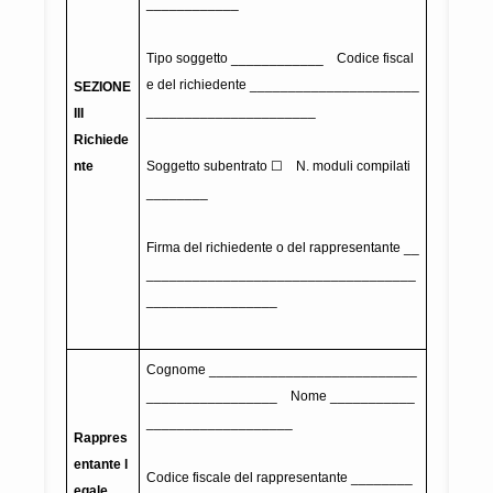
____________
Tipo soggetto ____________ Codice fiscal
e del richiedente ______________________
SEZIONE
______________________
III
Richiede
nte
Soggetto subentrato ☐ N. moduli compilati
________
Firma del richiedente o del rappresentante __
___________________________________
_________________
Cognome ___________________________
_________________ Nome ___________
___________________
Rappres
entante l
Codice fiscale del rappresentante ________
egale