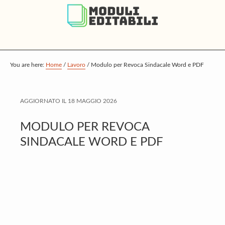
S
S
S
k
k
k
i
i
i
p
p
p
t
t
t
You are here:
Home
/
Lavoro
/
Modulo per Revoca Sindacale Word e PDF
o
o
o
m
p
f
AGGIORNATO IL
18 MAGGIO 2026
a
r
o
i
i
o
MODULO PER REVOCA
n
m
t
SINDACALE WORD E PDF
c
a
e
o
r
r
n
y
t
s
e
i