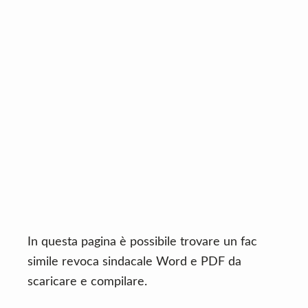
n
d
t
e
b
a
r
In questa pagina è possibile trovare un fac
simile revoca sindacale Word e PDF da
scaricare e compilare.