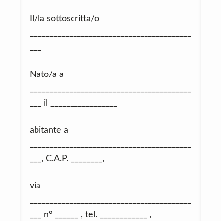
Il/la sottoscritta/o
_________________________________________
___
Nato/a a
_________________________________________
___ il _________________
abitante a
_________________________________________
___, C.A.P. ________,
via
_________________________________________
___ n° ______ , tel. ____________ ,