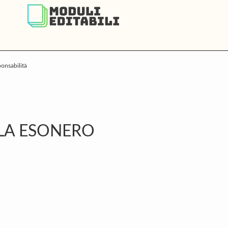
onsabilità
P
S
OLA ESONERO