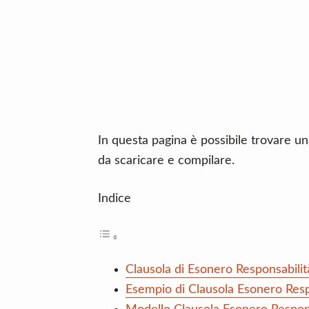
n
d
t
e
b
a
r
In questa pagina è possibile trovare un
da scaricare e compilare.
Indice
Clausola di Esonero Responsabilit
Esempio di Clausola Esonero Resp