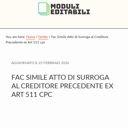
S
S
S
k
k
k
i
i
i
p
p
p
t
t
t
You are here:
Home
/
Diritto
/
Fac Simile Atto di Surroga al Creditore
Precedente ex Art 511 cpc
o
o
o
m
p
f
a
r
o
AGGIORNATO IL
25 FEBBRAIO 2026
i
i
o
FAC SIMILE ATTO DI SURROGA
n
m
t
AL CREDITORE PRECEDENTE EX
c
a
e
ART 511 CPC
o
r
r
n
y
t
s
e
i