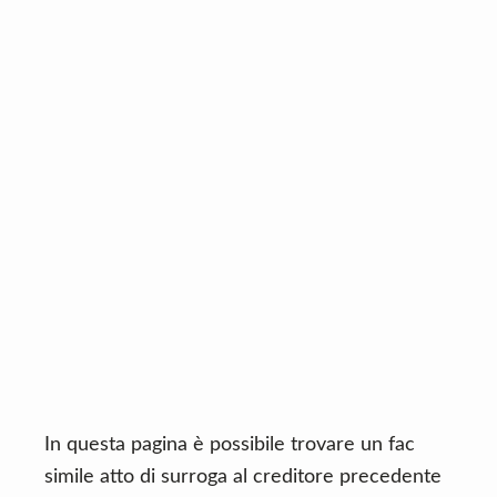
n
d
t
e
b
a
r
In questa pagina è possibile trovare un fac
simile atto di surroga al creditore precedente