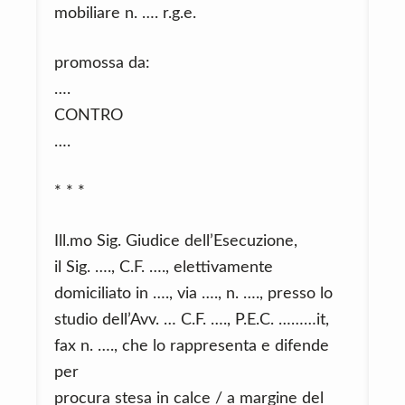
mobiliare n. …. r.g.e.
promossa da:
….
CONTRO
….
* * *
Ill.mo Sig. Giudice dell’Esecuzione,
il Sig. …., C.F. …., elettivamente
domiciliato in …., via …., n. …., presso lo
studio dell’Avv. … C.F. …., P.E.C. ………it,
fax n. …., che lo rappresenta e difende
per
procura stesa in calce / a margine del