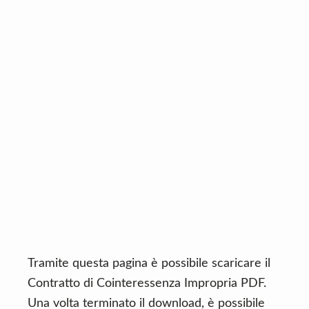
n
d
t
e
b
a
r
Tramite questa pagina è possibile scaricare il
Contratto di Cointeressenza Impropria PDF.
Una volta terminato il download, è possibile