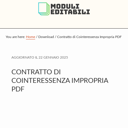
S
S
S
k
k
k
i
i
i
p
p
p
t
t
t
You are here:
Home
/
Download
/
Contratto di Cointeressenza Impropria PDF
o
o
o
m
p
f
AGGIORNATO IL
22 GENNAIO 2025
a
r
o
i
i
o
CONTRATTO DI
n
m
t
COINTERESSENZA IMPROPRIA
c
a
e
PDF
o
r
r
n
y
t
s
e
i