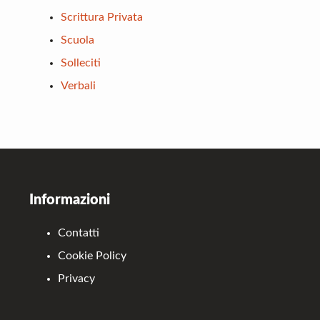
Scrittura Privata
Scuola
Solleciti
Verbali
Footer
Informazioni
Contatti
Cookie Policy
Privacy