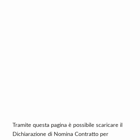
n
d
t
e
b
a
r
Tramite questa pagina è possibile scaricare il
Dichiarazione di Nomina Contratto per