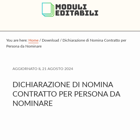
S
S
S
k
k
k
i
i
i
p
p
p
t
t
t
You are here:
Home
/
Download
/
Dichiarazione di Nomina Contratto per
Persona da Nominare
o
o
o
m
p
f
a
r
o
AGGIORNATO IL
21 AGOSTO 2024
i
i
o
DICHIARAZIONE DI NOMINA
n
m
t
CONTRATTO PER PERSONA DA
c
a
e
NOMINARE
o
r
r
n
y
t
s
e
i