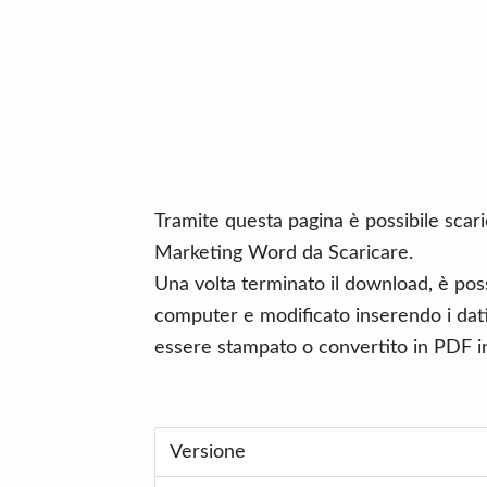
n
d
t
e
b
a
r
Tramite questa pagina è possibile scar
Marketing Word da Scaricare.
Una volta terminato il download, è poss
computer e modificato inserendo i dati 
essere stampato o convertito in PDF in
Versione