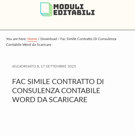
S
S
S
k
k
k
i
i
i
p
p
p
t
t
t
You are here:
Home
/
Download
/
Fac Simile Contratto Di Consulenza
Contabile Word da Scaricare
o
o
o
m
p
f
a
r
o
AGGIORNATO IL
17 SETTEMBRE 2025
i
i
o
FAC SIMILE CONTRATTO DI
n
m
t
CONSULENZA CONTABILE
c
a
e
WORD DA SCARICARE
o
r
r
n
y
t
s
e
i