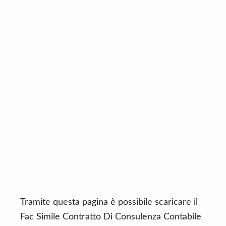
n
d
t
e
b
a
r
Tramite questa pagina è possibile scaricare il
Fac Simile Contratto Di Consulenza Contabile