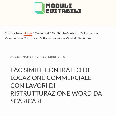
S
S
S
k
k
k
i
i
i
p
p
p
t
t
t
You are here:
Home
/
Download
/
Fac Simile Contratto Di Locazione
Commerciale Con Lavori Di Ristrutturazione Word da Scaricare
o
o
o
m
p
f
a
r
o
AGGIORNATO IL
12 NOVEMBRE 2025
i
i
o
FAC SIMILE CONTRATTO DI
n
m
t
LOCAZIONE COMMERCIALE
c
a
e
CON LAVORI DI
o
r
r
RISTRUTTURAZIONE WORD DA
n
y
SCARICARE
t
s
e
i