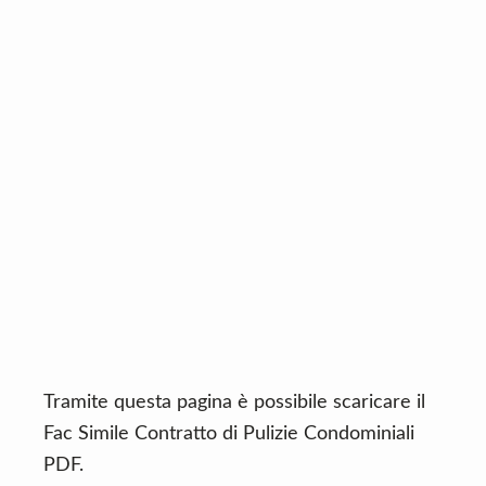
n
d
t
e
b
a
r
Tramite questa pagina è possibile scaricare il
Fac Simile Contratto di Pulizie Condominiali
PDF.