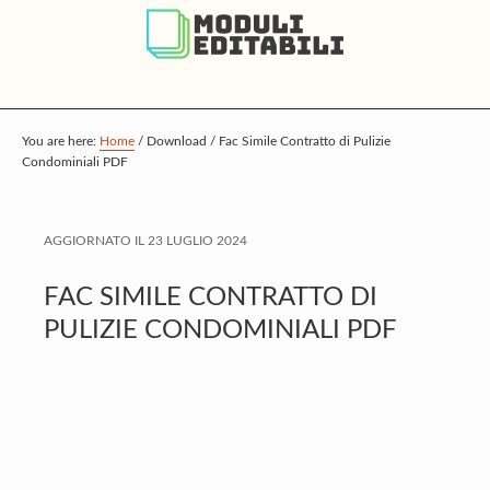
S
S
S
k
k
k
i
i
i
p
p
p
t
t
t
You are here:
Home
/
Download
/
Fac Simile Contratto di Pulizie
Condominiali PDF
o
o
o
m
p
f
a
r
o
AGGIORNATO IL
23 LUGLIO 2024
i
i
o
FAC SIMILE CONTRATTO DI
n
m
t
PULIZIE CONDOMINIALI PDF
c
a
e
o
r
r
n
y
t
s
e
i