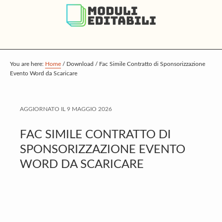
S
S
S
k
k
k
i
i
i
p
p
p
t
t
t
You are here:
Home
/
Download
/
Fac Simile Contratto di Sponsorizzazione
Evento Word da Scaricare
o
o
o
m
p
f
a
r
o
AGGIORNATO IL
9 MAGGIO 2026
i
i
o
FAC SIMILE CONTRATTO DI
n
m
t
SPONSORIZZAZIONE EVENTO
c
a
e
WORD DA SCARICARE
o
r
r
n
y
t
s
e
i