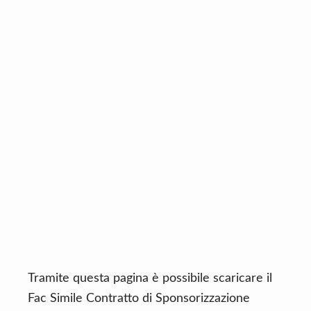
n
d
t
e
b
a
r
Tramite questa pagina è possibile scaricare il
Fac Simile Contratto di Sponsorizzazione