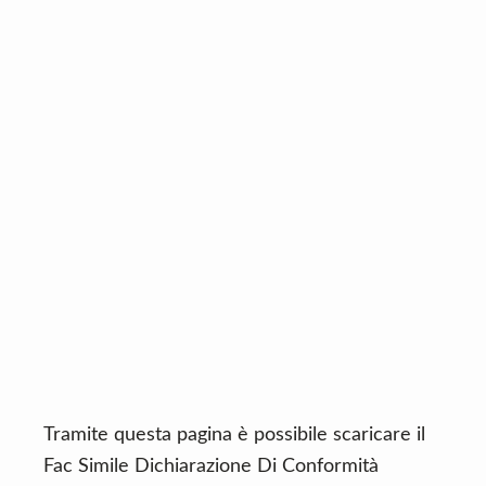
n
d
t
e
b
a
r
Tramite questa pagina è possibile scaricare il
Fac Simile Dichiarazione Di Conformità