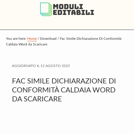
S
S
S
k
k
k
i
i
i
p
p
p
t
t
t
You are here:
Home
/
Download
/
Fac Simile Dichiarazione Di Conformità
Caldaia Word da Scaricare
o
o
o
m
p
f
a
r
o
AGGIORNATO IL
12 AGOSTO 2025
i
i
o
FAC SIMILE DICHIARAZIONE DI
n
m
t
CONFORMITÀ CALDAIA WORD
c
a
e
DA SCARICARE
o
r
r
n
y
t
s
e
i