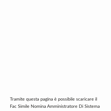
n
d
t
e
b
a
r
Tramite questa pagina è possibile scaricare il
Fac Simile Nomina Amministratore Di Sistema