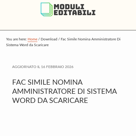
S
S
S
k
k
k
i
i
i
p
p
p
t
t
t
You are here:
Home
/
Download
/
Fac Simile Nomina Amministratore Di
Sistema Word da Scaricare
o
o
o
m
p
f
a
r
o
AGGIORNATO IL
16 FEBBRAIO 2026
i
i
o
FAC SIMILE NOMINA
n
m
t
AMMINISTRATORE DI SISTEMA
c
a
e
WORD DA SCARICARE
o
r
r
n
y
t
s
e
i