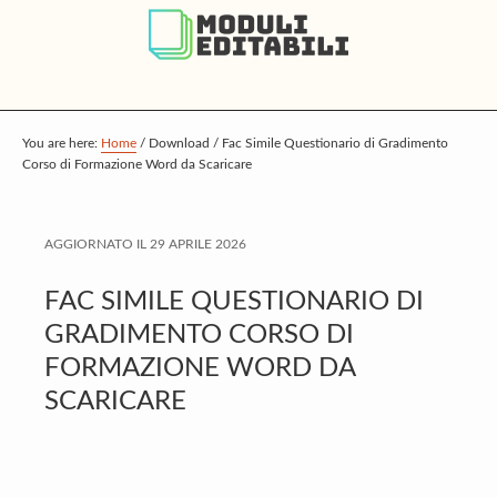
S
S
S
k
k
k
i
i
i
p
p
p
t
t
t
You are here:
Home
/
Download
/
Fac Simile Questionario di Gradimento
Corso di Formazione Word da Scaricare
o
o
o
m
p
f
a
r
o
AGGIORNATO IL
29 APRILE 2026
i
i
o
FAC SIMILE QUESTIONARIO DI
n
m
t
GRADIMENTO CORSO DI
c
a
e
FORMAZIONE WORD DA
o
r
r
SCARICARE
n
y
t
s
e
i