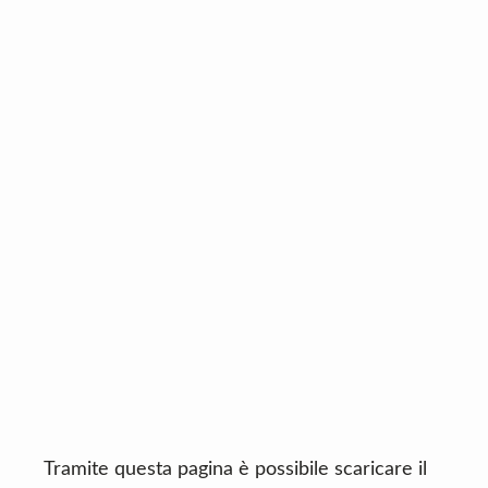
n
d
t
e
b
a
r
Tramite questa pagina è possibile scaricare il