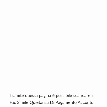
n
d
t
e
b
a
r
Tramite questa pagina è possibile scaricare il
Fac Simile Quietanza Di Pagamento Acconto