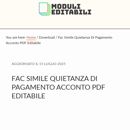
S
S
S
k
k
k
i
i
i
p
p
p
t
t
t
You are here:
Home
/
Download
/
Fac Simile Quietanza Di Pagamento
Acconto PDF Editabile
o
o
o
m
p
f
a
r
o
AGGIORNATO IL
15 LUGLIO 2025
i
i
o
FAC SIMILE QUIETANZA DI
n
m
t
PAGAMENTO ACCONTO PDF
c
a
e
EDITABILE
o
r
r
n
y
t
s
e
i