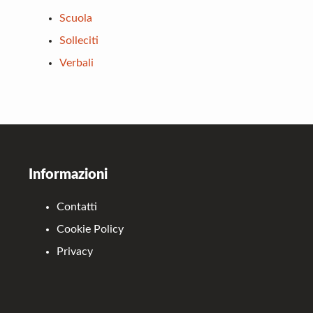
Scuola
Solleciti
Verbali
Footer
Informazioni
Contatti
Cookie Policy
Privacy