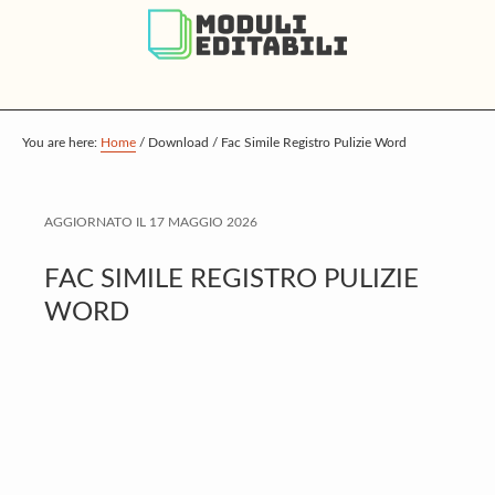
S
S
S
k
k
k
i
i
i
p
p
p
t
t
t
You are here:
Home
/
Download
/
Fac Simile Registro Pulizie Word
o
o
o
m
p
f
AGGIORNATO IL
17 MAGGIO 2026
a
r
o
i
i
o
FAC SIMILE REGISTRO PULIZIE
n
m
t
WORD
c
a
e
o
r
r
n
y
t
s
e
i