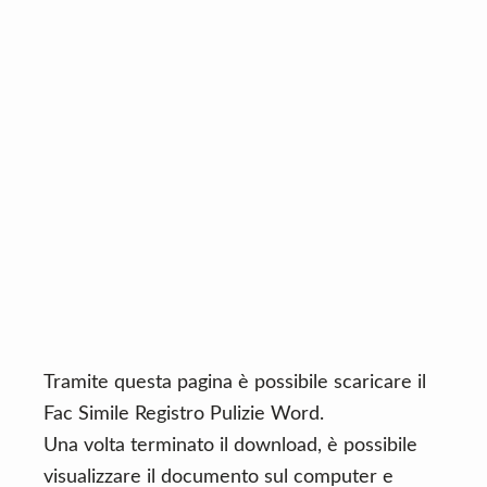
n
d
t
e
b
a
r
Tramite questa pagina è possibile scaricare il
Fac Simile Registro Pulizie Word.
Una volta terminato il download, è possibile
visualizzare il documento sul computer e