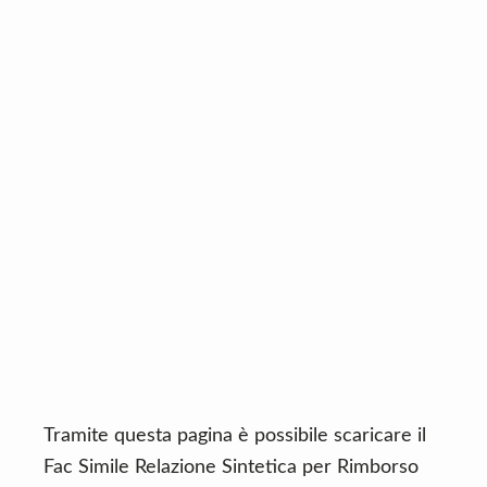
n
d
t
e
b
a
r
Tramite questa pagina è possibile scaricare il
Fac Simile Relazione Sintetica per Rimborso