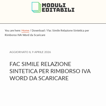
S
S
S
k
k
k
i
i
i
p
p
p
t
t
t
You are here:
Home
/
Download
/
Fac Simile Relazione Sintetica per
Rimborso IVA Word da Scaricare
o
o
o
m
p
f
a
r
o
AGGIORNATO IL
9 APRILE 2026
i
i
o
FAC SIMILE RELAZIONE
n
m
t
SINTETICA PER RIMBORSO IVA
c
a
e
WORD DA SCARICARE
o
r
r
n
y
t
s
e
i