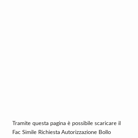
n
d
t
e
b
a
r
Tramite questa pagina è possibile scaricare il
Fac Simile Richiesta Autorizzazione Bollo