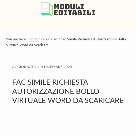
S
S
S
k
k
k
i
i
i
p
p
p
t
t
t
You are here:
Home
/
Download
/
Fac Simile Richiesta Autorizzazione Bollo
Virtuale Word da Scaricare
o
o
o
m
p
f
a
r
o
AGGIORNATO IL
4 DICEMBRE 2025
i
i
o
FAC SIMILE RICHIESTA
n
m
t
AUTORIZZAZIONE BOLLO
c
a
e
VIRTUALE WORD DA SCARICARE
o
r
r
n
y
t
s
e
i