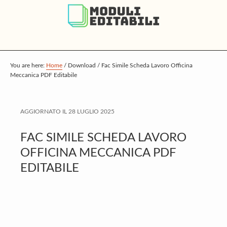
S
S
S
k
k
k
i
i
i
p
p
p
t
t
t
You are here:
Home
/
Download
/
Fac Simile Scheda Lavoro Officina
Meccanica PDF Editabile
o
o
o
m
p
f
a
r
o
AGGIORNATO IL
28 LUGLIO 2025
i
i
o
FAC SIMILE SCHEDA LAVORO
n
m
t
OFFICINA MECCANICA PDF
c
a
e
EDITABILE
o
r
r
n
y
t
s
e
i