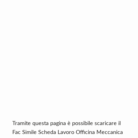
n
d
t
e
b
a
r
Tramite questa pagina è possibile scaricare il
Fac Simile Scheda Lavoro Officina Meccanica