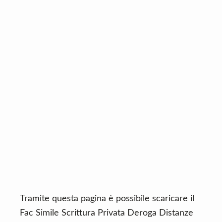
n
d
t
e
b
a
r
Tramite questa pagina è possibile scaricare il
Fac Simile Scrittura Privata Deroga Distanze