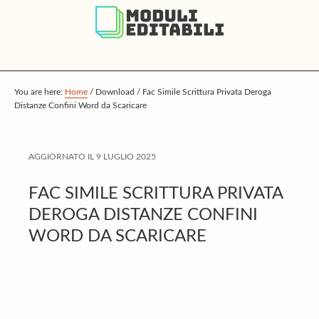
S
S
S
k
k
k
i
i
i
p
p
p
t
t
t
You are here:
Home
/
Download
/
Fac Simile Scrittura Privata Deroga
Distanze Confini Word da Scaricare
o
o
o
m
p
f
a
r
o
AGGIORNATO IL
9 LUGLIO 2025
i
i
o
FAC SIMILE SCRITTURA PRIVATA
n
m
t
DEROGA DISTANZE CONFINI
c
a
e
WORD DA SCARICARE
o
r
r
n
y
t
s
e
i