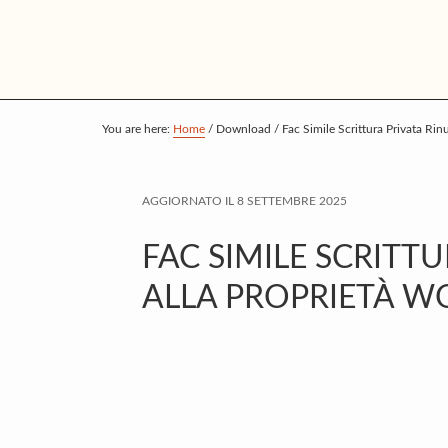
S
S
S
k
k
k
i
i
i
p
p
p
t
t
t
You are here:
Home
/
Download
/
Fac Simile Scrittura Privata Rin
o
o
o
m
p
f
AGGIORNATO IL
8 SETTEMBRE 2025
a
r
o
i
i
o
FAC SIMILE SCRITT
n
m
t
ALLA PROPRIETÀ W
c
a
e
o
r
r
n
y
t
s
e
i