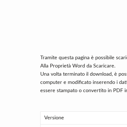
n
d
t
e
b
a
r
Tramite questa pagina è possibile scaric
Alla Proprietà Word da Scaricare.
Una volta terminato il download, è poss
computer e modificato inserendo i dati 
essere stampato o convertito in PDF in
Versione