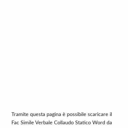
n
d
t
e
b
a
r
Tramite questa pagina è possibile scaricare il
Fac Simile Verbale Collaudo Statico Word da