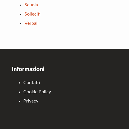
Scuola
Solleciti
Verbali
Footer
Informazioni
Contatti
Cookie Policy
Privacy