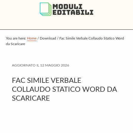
S
S
S
k
k
k
i
i
i
p
p
p
t
t
t
You are here:
Home
/
Download
/
Fac Simile Verbale Collaudo Statico Word
da Scaricare
o
o
o
m
p
f
a
r
o
AGGIORNATO IL
12 MAGGIO 2026
i
i
o
FAC SIMILE VERBALE
n
m
t
COLLAUDO STATICO WORD DA
c
a
e
SCARICARE
o
r
r
n
y
t
s
e
i