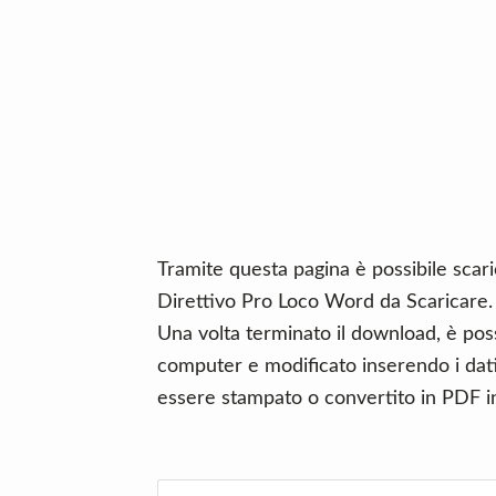
n
d
t
e
b
a
r
Tramite questa pagina è possibile scari
Direttivo Pro Loco Word da Scaricare.
Una volta terminato il download, è poss
computer e modificato inserendo i dati 
essere stampato o convertito in PDF in