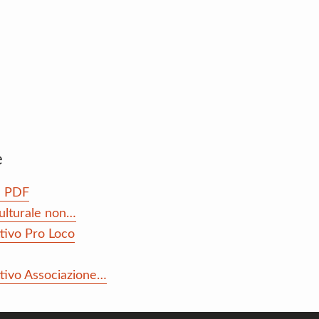
e
e PDF
Culturale non…
ttivo Pro Loco
ttivo Associazione…