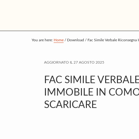
S
S
S
k
k
k
i
i
i
p
p
p
t
t
t
You are here:
Home
/
Download
/
Fac Simile Verbale Riconsegna
o
o
o
m
p
f
AGGIORNATO IL
27 AGOSTO 2025
a
r
o
i
i
o
FAC SIMILE VERBAL
n
m
t
IMMOBILE IN COM
c
a
e
SCARICARE
o
r
r
n
y
t
s
e
i