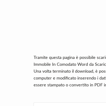
n
d
t
e
b
a
r
Tramite questa pagina è possibile scari
Immobile In Comodato Word da Scaric
Una volta terminato il download, è poss
computer e modificato inserendo i dati 
essere stampato o convertito in PDF in