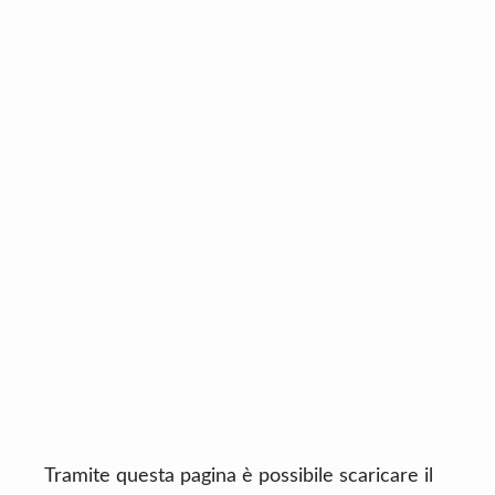
n
d
t
e
b
a
r
Tramite questa pagina è possibile scaricare il