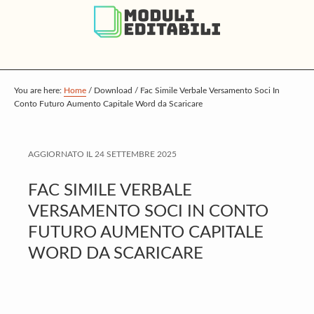
S
S
S
k
k
k
i
i
i
p
p
p
t
t
t
You are here:
Home
/
Download
/
Fac Simile Verbale Versamento Soci In
Conto Futuro Aumento Capitale​ Word da Scaricare
o
o
o
m
p
f
a
r
o
AGGIORNATO IL
24 SETTEMBRE 2025
i
i
o
FAC SIMILE VERBALE
n
m
t
VERSAMENTO SOCI IN CONTO
c
a
e
FUTURO AUMENTO CAPITALE​
o
r
r
WORD DA SCARICARE
n
y
t
s
e
i