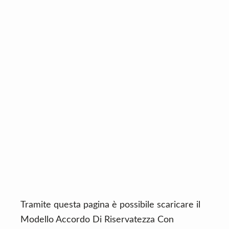
n
d
t
e
b
a
r
Tramite questa pagina è possibile scaricare il
Modello Accordo Di Riservatezza Con