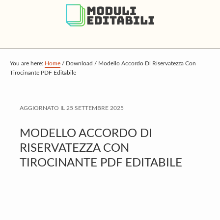
S
S
S
k
k
k
i
i
i
p
p
p
t
t
t
You are here:
Home
/
Download
/
Modello Accordo Di Riservatezza Con
Tirocinante PDF Editabile
o
o
o
m
p
f
a
r
o
AGGIORNATO IL
25 SETTEMBRE 2025
i
i
o
MODELLO ACCORDO DI
n
m
t
RISERVATEZZA CON
c
a
e
TIROCINANTE PDF EDITABILE
o
r
r
n
y
t
s
e
i