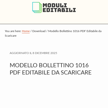
S
S
S
k
k
k
i
i
i
p
p
p
t
t
t
You are here:
Home
/
Download
/
Modello Bollettino 1016 PDF Editabile da
Scaricare
o
o
o
m
p
f
a
r
o
AGGIORNATO IL
8 DICEMBRE 2025
i
i
o
MODELLO BOLLETTINO 1016
n
m
t
PDF EDITABILE DA SCARICARE
c
a
e
o
r
r
n
y
t
s
e
i