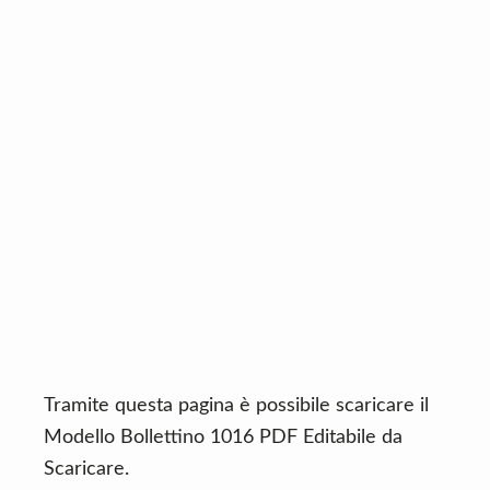
n
d
t
e
b
a
r
Tramite questa pagina è possibile scaricare il
Modello Bollettino 1016 PDF Editabile da
Scaricare.