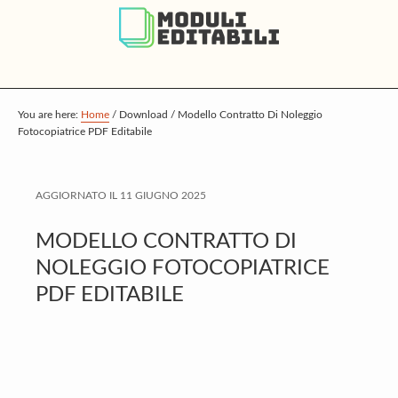
S
S
S
k
k
k
i
i
i
p
p
p
t
t
t
You are here:
Home
/
Download
/
Modello Contratto Di Noleggio
Fotocopiatrice PDF Editabile
o
o
o
m
p
f
a
r
o
AGGIORNATO IL
11 GIUGNO 2025
i
i
o
MODELLO CONTRATTO DI
n
m
t
NOLEGGIO FOTOCOPIATRICE
c
a
e
PDF EDITABILE
o
r
r
n
y
t
s
e
i