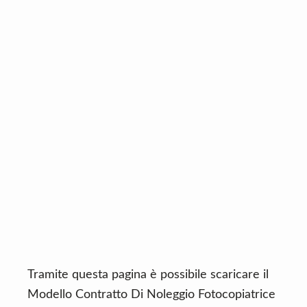
n
d
t
e
b
a
r
Tramite questa pagina è possibile scaricare il
Modello Contratto Di Noleggio Fotocopiatrice