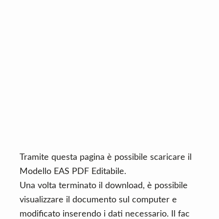
n
d
t
e
b
a
r
Tramite questa pagina è possibile scaricare il
Modello EAS PDF Editabile.
Una volta terminato il download, è possibile
visualizzare il documento sul computer e
modificato inserendo i dati necessario. Il fac