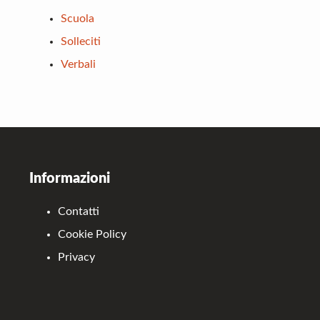
Scuola
Solleciti
Verbali
Footer
Informazioni
Contatti
Cookie Policy
Privacy