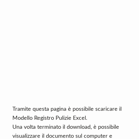
n
d
t
e
b
a
r
Tramite questa pagina è possibile scaricare il
Modello Registro Pulizie Excel.
Una volta terminato il download, è possibile
visualizzare il documento sul computer e