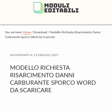
S
S
S
k
k
k
i
i
i
p
p
p
t
t
t
You are here:
Home
/
Download
/
Modello Richiesta Risarcimento Danni
Carburante Sporco Word da Scaricare
o
o
o
m
p
f
a
r
o
AGGIORNATO IL
13 MAGGIO 2025
i
i
o
MODELLO RICHIESTA
n
m
t
RISARCIMENTO DANNI
c
a
e
CARBURANTE SPORCO WORD
o
r
r
DA SCARICARE
n
y
t
s
e
i