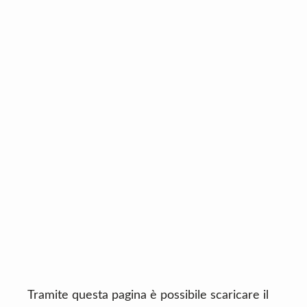
n
d
t
e
b
a
r
Tramite questa pagina è possibile scaricare il