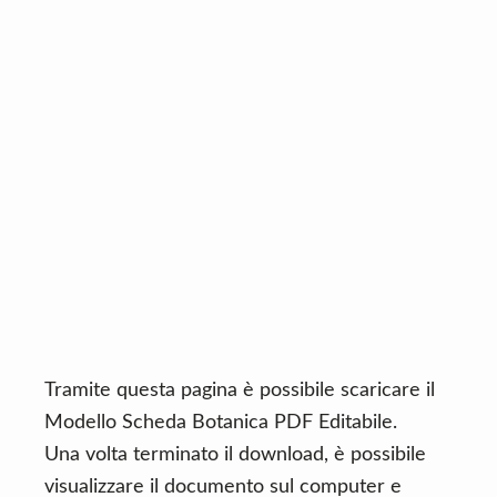
n
d
t
e
b
a
r
Tramite questa pagina è possibile scaricare il
Modello Scheda Botanica PDF Editabile.
Una volta terminato il download, è possibile
visualizzare il documento sul computer e