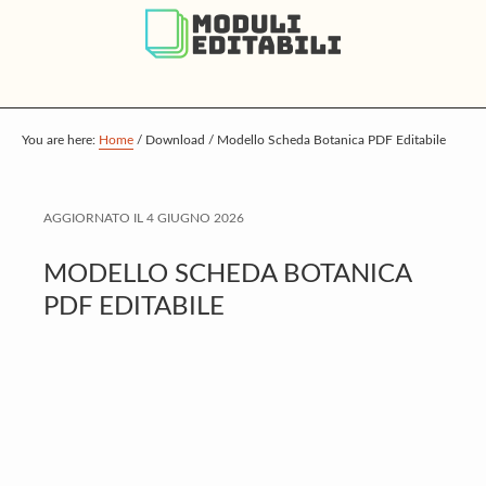
S
S
S
k
k
k
i
i
i
p
p
p
t
t
t
You are here:
Home
/
Download
/
Modello Scheda Botanica PDF Editabile
o
o
o
m
p
f
AGGIORNATO IL
4 GIUGNO 2026
a
r
o
i
i
o
MODELLO SCHEDA BOTANICA
n
m
t
PDF EDITABILE
c
a
e
o
r
r
n
y
t
s
e
i