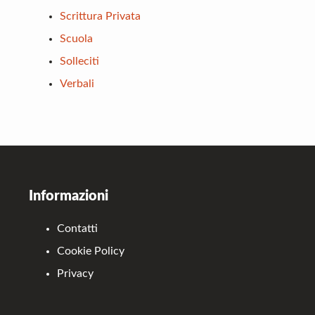
Scrittura Privata
Scuola
Solleciti
Verbali
Footer
Informazioni
Contatti
Cookie Policy
Privacy