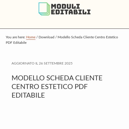
S
S
S
k
k
k
i
i
i
p
p
p
t
t
t
You are here:
Home
/
Download
/
Modello Scheda Cliente Centro Estetico
PDF Editabile
o
o
o
m
p
f
a
r
o
AGGIORNATO IL
26 SETTEMBRE 2025
i
i
o
MODELLO SCHEDA CLIENTE
n
m
t
CENTRO ESTETICO PDF
c
a
e
EDITABILE
o
r
r
n
y
t
s
e
i