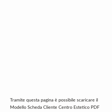
n
d
t
e
b
a
r
Tramite questa pagina è possibile scaricare il
Modello Scheda Cliente Centro Estetico PDF