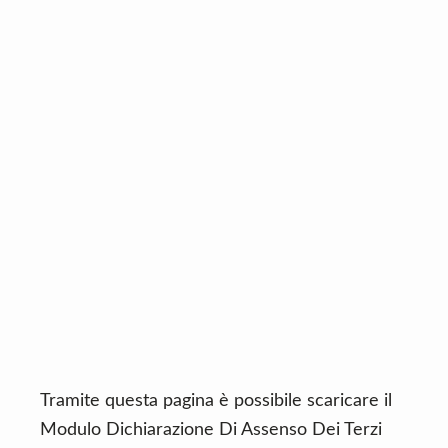
n
d
t
e
b
a
r
Tramite questa pagina è possibile scaricare il
Modulo Dichiarazione Di Assenso Dei Terzi