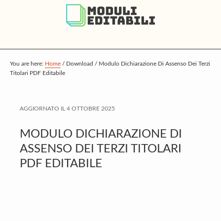
S
S
S
k
k
k
i
i
i
p
p
p
t
t
t
You are here:
Home
/
Download
/
Modulo Dichiarazione Di Assenso Dei Terzi
Titolari PDF Editabile
o
o
o
m
p
f
a
r
o
AGGIORNATO IL
4 OTTOBRE 2025
i
i
o
MODULO DICHIARAZIONE DI
n
m
t
ASSENSO DEI TERZI TITOLARI
c
a
e
PDF EDITABILE
o
r
r
n
y
t
s
e
i