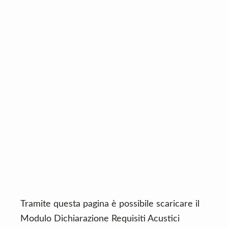
n
d
t
e
b
a
r
Tramite questa pagina è possibile scaricare il
Modulo Dichiarazione Requisiti Acustici