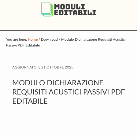
S
S
S
k
k
k
i
i
i
p
p
p
t
t
t
You are here:
Home
/
Download
/
Modulo Dichiarazione Requisiti Acustici
Passivi PDF Editabile
o
o
o
m
p
f
a
r
o
AGGIORNATO IL
21 OTTOBRE 2025
i
i
o
MODULO DICHIARAZIONE
n
m
t
REQUISITI ACUSTICI PASSIVI PDF
c
a
e
EDITABILE
o
r
r
n
y
t
s
e
i