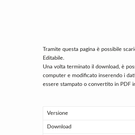
n
d
t
e
b
a
r
Tramite questa pagina è possibile sca
Editabile.
Una volta terminato il download, è poss
computer e modificato inserendo i dati 
essere stampato o convertito in PDF in
Versione
Download