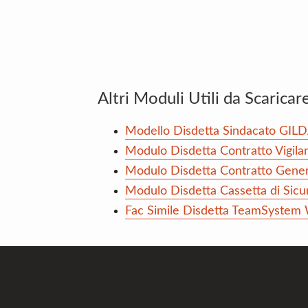
Altri Moduli Utili da Scaricar
Modello Disdetta Sindacato GIL
Modulo Disdetta Contratto Vigil
Modulo Disdetta Contratto Gene
Modulo Disdetta Cassetta di Sic
Fac Simile Disdetta TeamSystem
Footer