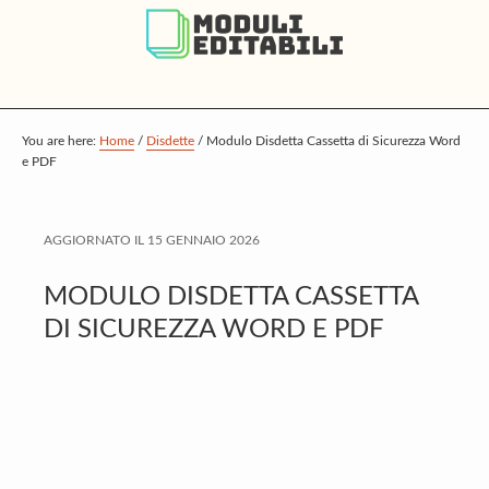
S
S
S
k
k
k
i
i
i
p
p
p
t
t
t
You are here:
Home
/
Disdette
/
Modulo Disdetta Cassetta di Sicurezza Word
e PDF
o
o
o
m
p
f
a
r
o
AGGIORNATO IL
15 GENNAIO 2026
i
i
o
MODULO DISDETTA CASSETTA
n
m
t
DI SICUREZZA WORD E PDF
c
a
e
o
r
r
n
y
t
s
e
i