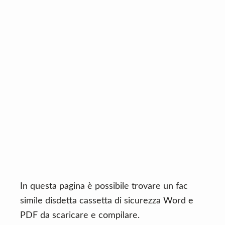
n
d
t
e
b
a
r
In questa pagina è possibile trovare un fac
simile disdetta cassetta di sicurezza Word e
PDF da scaricare e compilare.