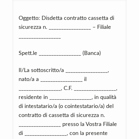
Oggetto: Disdetta contratto cassetta di
sicurezza n. _________________ – Filiale
_________________
Spett.le _________________ (Banca)
Il/La sottoscritto/a _________________,
nato/a a _________________ il
_________________, C.F. _________________,
residente in _________________, in qualità
di intestatario/a (o cointestatario/a) del
contratto di cassetta di sicurezza n.
_________________ presso la Vostra Filiale
di _________________, con la presente