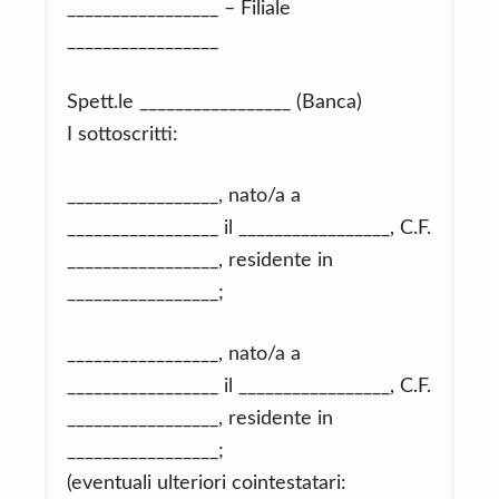
_________________ – Filiale
_________________
Spett.le _________________ (Banca)
I sottoscritti:
_________________, nato/a a
_________________ il _________________, C.F.
_________________, residente in
_________________;
_________________, nato/a a
_________________ il _________________, C.F.
_________________, residente in
_________________;
(eventuali ulteriori cointestatari: