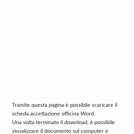
n
d
t
e
b
a
r
Tramite questa pagina è possibile scaricare il
scheda accettazione officina Word.
Una volta terminato il download, è possibile
visualizzare il documento sul computer e