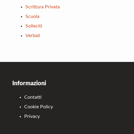
Scrittura Privata
Scuola
Solleciti
Verbali
Footer
Informazioni
Contatti
Cookie Policy
Privacy