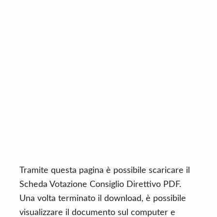
n
d
t
e
b
a
r
Tramite questa pagina è possibile scaricare il
Scheda Votazione Consiglio Direttivo PDF.
Una volta terminato il download, è possibile
visualizzare il documento sul computer e