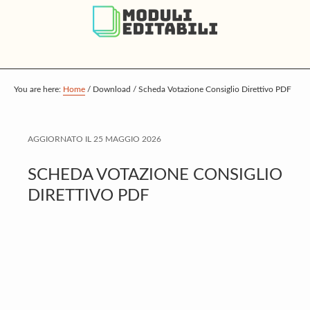
S
S
S
k
k
k
i
i
i
p
p
p
t
t
t
You are here:
Home
/
Download
/
Scheda Votazione Consiglio Direttivo PDF
o
o
o
m
p
f
AGGIORNATO IL
25 MAGGIO 2026
a
r
o
i
i
o
SCHEDA VOTAZIONE CONSIGLIO
n
m
t
DIRETTIVO PDF
c
a
e
o
r
r
n
y
t
s
e
i