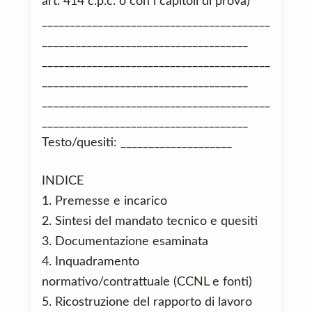
art. 414 c.p.c. o con i capitoli di prova)
_________________________________________
_____________________________________
_________________________________________
_____________________________________
_________________________________________
_____________________________________
Testo/quesiti: ____________________
INDICE
1. Premesse e incarico
2. Sintesi del mandato tecnico e quesiti
3. Documentazione esaminata
4. Inquadramento
normativo/contrattuale (CCNL e fonti)
5. Ricostruzione del rapporto di lavoro