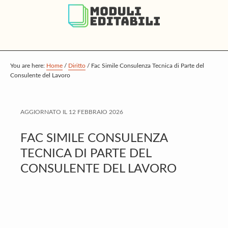
S
S
S
k
k
k
i
i
i
p
p
p
t
t
t
You are here:
Home
/
Diritto
/
Fac Simile Consulenza Tecnica di Parte del
Consulente del Lavoro
o
o
o
m
p
f
a
r
o
AGGIORNATO IL
12 FEBBRAIO 2026
i
i
o
FAC SIMILE CONSULENZA
n
m
t
TECNICA DI PARTE DEL
c
a
e
CONSULENTE DEL LAVORO
o
r
r
n
y
t
s
e
i