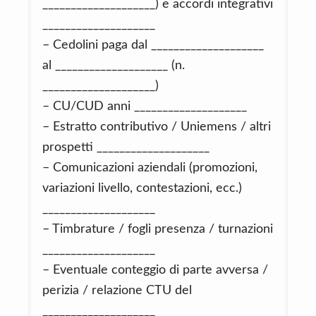
____________________) e accordi integrativi
____________________
– Cedolini paga dal ____________________
al ____________________ (n.
____________________)
– CU/CUD anni ____________________
– Estratto contributivo / Uniemens / altri
prospetti ____________________
– Comunicazioni aziendali (promozioni,
variazioni livello, contestazioni, ecc.)
____________________
– Timbrature / fogli presenza / turnazioni
____________________
– Eventuale conteggio di parte avversa /
perizia / relazione CTU del
____________________