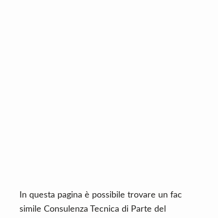
n
d
t
e
b
a
r
In questa pagina è possibile trovare un fac
simile Consulenza Tecnica di Parte del