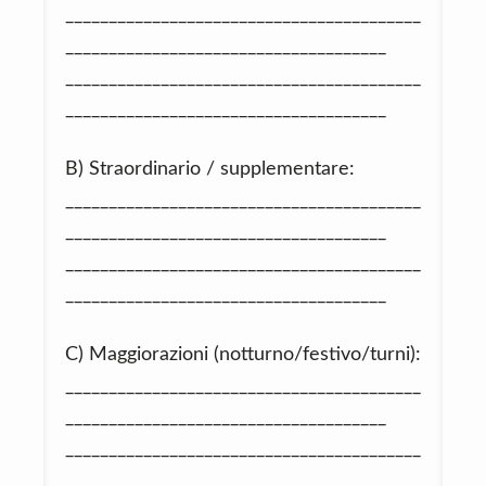
_________________________________________
_____________________________________
_________________________________________
_____________________________________
B) Straordinario / supplementare:
_________________________________________
_____________________________________
_________________________________________
_____________________________________
C) Maggiorazioni (notturno/festivo/turni):
_________________________________________
_____________________________________
_________________________________________
_____________________________________