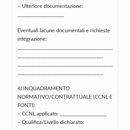
– Ulteriore documentazione:
____________________
Eventuali lacune documentali e richieste
integrazione:
_________________________________________
_____________________________________
_________________________________________
_____________________________________
4) INQUADRAMENTO
NORMATIVO/CONTRATTUALE (CCNL E
FONTI)
– CCNL applicato: ____________________
– Qualifica/Livello dichiarato: