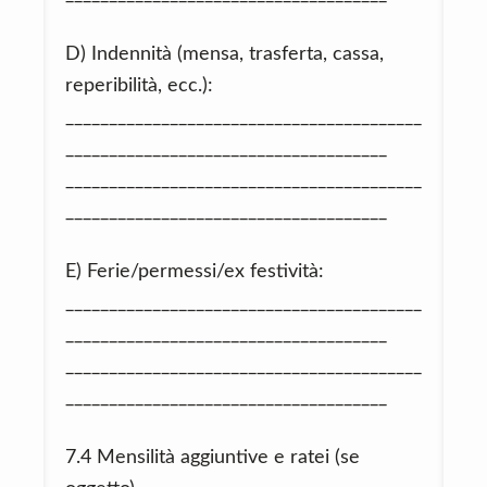
D) Indennità (mensa, trasferta, cassa,
reperibilità, ecc.):
_________________________________________
_____________________________________
_________________________________________
_____________________________________
E) Ferie/permessi/ex festività:
_________________________________________
_____________________________________
_________________________________________
_____________________________________
7.4 Mensilità aggiuntive e ratei (se