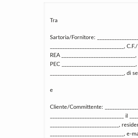
Tra
Sartoria/Fornitore: ________________
______________________________, C.F.
REA ______________________________, 
PEC ______________________________,
______________________________, di se
e
Cliente/Committente: ______________
______________________________ il ___
____________________________, residen
______________________________, e-mai