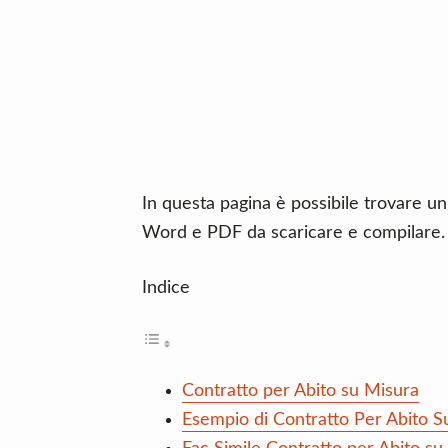
n
d
t
e
b
a
r
In questa pagina è possibile trovare un
Word e PDF da scaricare e compilare.
Indice
Contratto per Abito su Misura
Esempio di Contratto Per Abito S