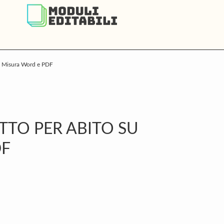
su Misura Word e PDF
P
S
TTO PER ABITO SU
DF