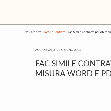
S
S
S
k
k
k
i
i
i
p
p
p
t
t
t
You are here:
Home
/
Contratti
/
Fac Simile Contratto per Abito 
o
o
o
m
p
f
AGGIORNATO IL
8 GIUGNO 2026
a
r
o
i
i
o
FAC SIMILE CONTRA
n
m
t
MISURA WORD E P
c
a
e
o
r
r
n
y
t
s
e
i