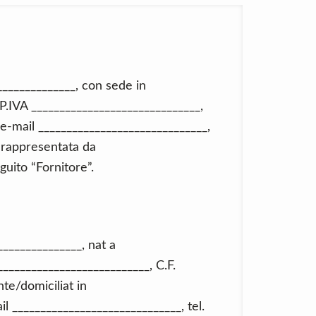
______________, con sede in
/P.IVA ______________________________,
e-mail ______________________________,
 rappresentata da
guito “Fornitore”.
______________, nat a
___________________________, C.F.
te/domiciliat in
l ______________________________, tel.