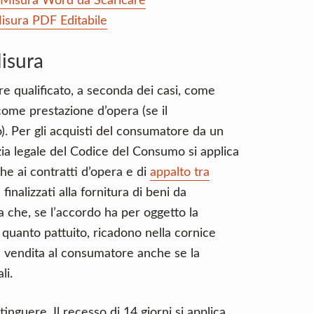
u Misura Word da Scaricare
isura PDF Editabile
isura
ere qualificato, a seconda dei casi, come
ome prestazione d’opera (se il
). Per gli acquisti del consumatore da un
nzia legale del Codice del Consumo si applica
he ai contratti d’opera e di
appalto tra
finalizzati alla fornitura di beni da
a che, se l’accordo ha per oggetto la
 quanto pattuito, ricadono nella cornice
la vendita al consumatore anche se la
li.
tinguere. Il recesso di 14 giorni si applica