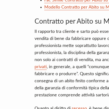
Fac Simile Contratto per Abito s
Modello Contratto per Abito su M
Contratto per Abito su M
Il rapporto tra cliente e sarto può ess
vendita di bene da fabbricare oppure c
professionista mette soprattutto lavoro
professionista, la disciplina della gara
non solo ai contratti di vendita, ma anc
privati
, in generale, a quelli “comunque 
fabbricare o produrre”. Questo signific
consegna di un abito finito conforme a
della garanzia di conformità tipica del
prestazione comprende attività sartoria
Quanto al diritto di
recesso
, è bene dis